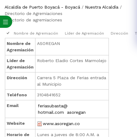
Alcaldía de Puerto Boyacá - Boyacá
/
Nuestra Alcaldía
/
Directorio de Agremiaciones
​dir​ectorio de agremiaciones
Nombre de Agremiación
Líder de Agremiación
Dirección
T
Nombre de
ASOREGAN
Agremiación
Líder de
Roberto Eladio Cortes Marmolejo
Agremiación
Dirección
Carrera 5 Plaza de Ferias entrada
al Municipio
Teléfono
3104841652
Email
feriasubasta@
hotmail.com asoregan
Website
www.asoregan.co
Horario de
Lunes a jueves de 8:00 A.M. a