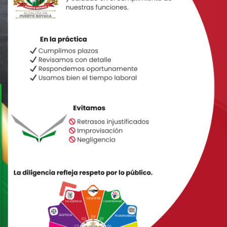
¡Bienvenidos!
lcaldía Municipal de
Puerto Boya