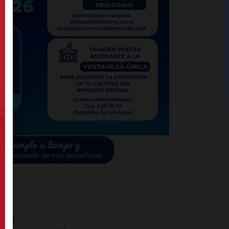
Next
cá