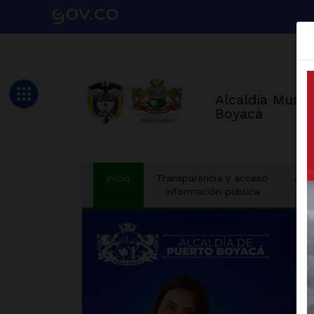
Alcaldía Munic
Boyacá
(current)
Inicio
Transparencia y acceso
Aten
información pública
a 