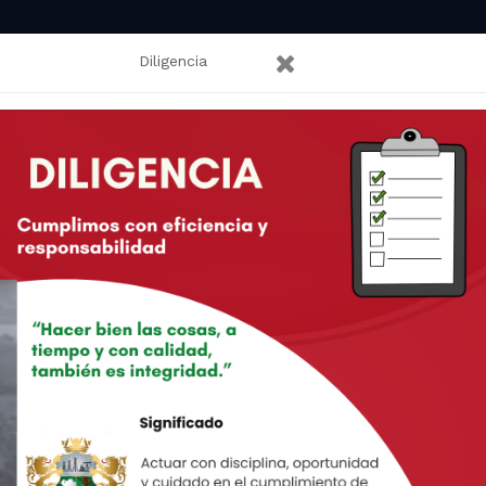
CANAL DE ATENCION A LA CIUDADANIA
Trami App Municipios
Diligencia
ipal de
Puerto Boyacá,
ción y Servicios
Participa
Mi Municipio
Nuestra
la ciudadanía