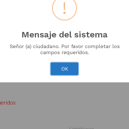
!
Mensaje del sistema
Señor (a) ciudadano. Por favor completar los
os
/
Trabaje con Nosotros
/
Envíe su Hoja de Vida
campos requeridos.
OK
​SOLICITUD TRÁMITE.
eridos.
* Identificación